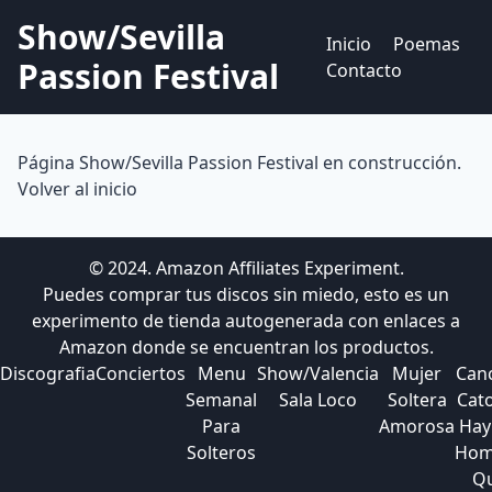
Show/Sevilla
Inicio
Poemas
Passion Festival
Contacto
Página Show/Sevilla Passion Festival en construcción.
Volver al inicio
© 2024. Amazon Affiliates Experiment.
Puedes comprar tus discos sin miedo, esto es un
experimento de tienda autogenerada con enlaces a
Amazon donde se encuentran los productos.
Discografia
Conciertos
Menu
Show/Valencia
Mujer
Can
Semanal
Sala Loco
Soltera
Cato
Para
Amorosa
Hay
Solteros
Hom
Q