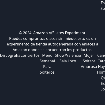
Es
So
© 2024. Amazon Affiliates Experiment.
Puedes comprar tus discos sin miedo, esto es un
experimento de tienda autogenerada con enlaces a
Amazon donde se encuentran los productos.
Discografia
Conciertos
Menu
Show/Valencia
Mujer
Can
Semanal
Sala Loco
Soltera
Cato
Para
Amorosa
Hay
Solteros
Hom
Q
Es
So