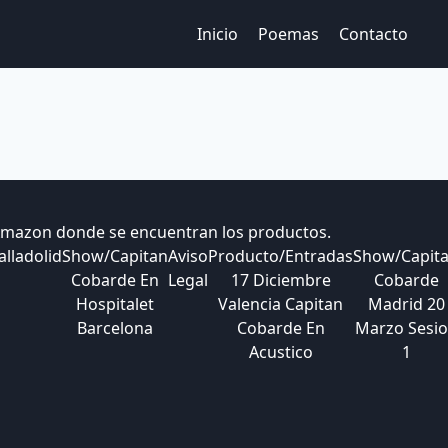
Inicio
Poemas
Contacto
 Amazon donde se encuentran los productos.
lladolid
Show/Capitan
Aviso
Producto/Entradas
Show/Capit
Cobarde En
Legal
17 Diciembre
Cobarde
Hospitalet
Valencia Capitan
Madrid 20
Barcelona
Cobarde En
Marzo Sesi
Acustico
1