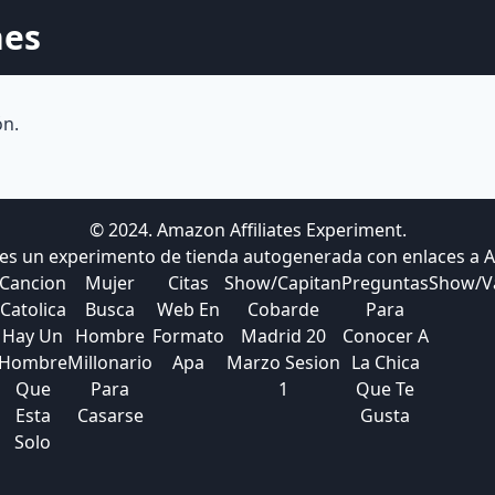
nes
ón.
© 2024. Amazon Affiliates Experiment.
 es un experimento de tienda autogenerada con enlaces a
Cancion
Mujer
Citas
Show/Capitan
Preguntas
Show/Va
Catolica
Busca
Web En
Cobarde
Para
Hay Un
Hombre
Formato
Madrid 20
Conocer A
Hombre
Millonario
Apa
Marzo Sesion
La Chica
Que
Para
1
Que Te
Esta
Casarse
Gusta
Solo